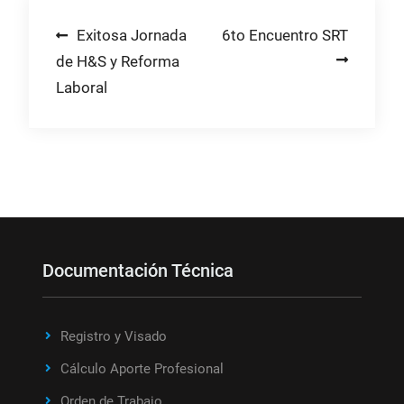
Navegación
Exitosa Jornada
6to Encuentro SRT
de H&S y Reforma
de
Laboral
entradas
Documentación Técnica
Registro y Visado
Cálculo Aporte Profesional
Orden de Trabajo