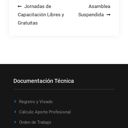
Navegación
Jornadas de
Asamblea
Capacitación Libres y
Suspendida
de
Gratuitas
entradas
Documentación Técnica
Registro y Visado
Cálculo Aporte Profesional
Orden de Trabajo