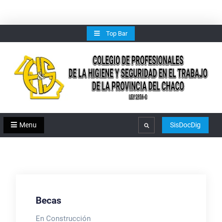
Skip
Top Bar
to
content
Menu
SisDocDig
Search
Becas
En Construcción