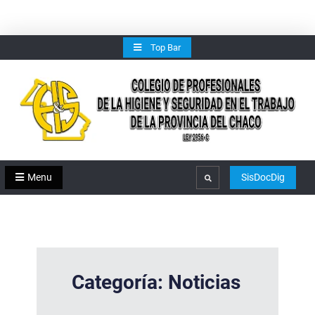
Skip
Top Bar
to
content
Menu
SisDocDig
Search
Categoría:
Noticias