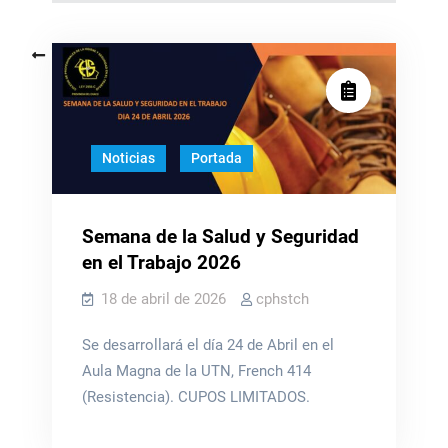
Navegación
Entradas anteriores
de
entradas
Noticias
Portada
Semana de la Salud y Seguridad
en el Trabajo 2026
18 de abril de 2026
cphstch
Se desarrollará el día 24 de Abril en el
Aula Magna de la UTN, French 414
(Resistencia). CUPOS LIMITADOS.