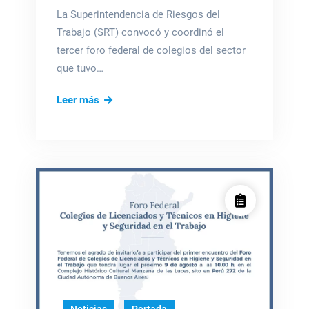
La Superintendencia de Riesgos del
Trabajo (SRT) convocó y coordinó el
tercer foro federal de colegios del sector
que tuvo…
Encuentro
Leer más
de
profesionales
de
Higiene
y
Seguridad
en
el
Trabajo
en
Córdoba