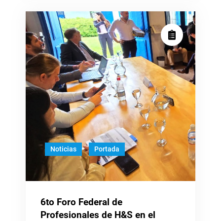
Libres
y
Gratuitas
Noticias
Portada
6to Foro Federal de
Profesionales de H&S en el