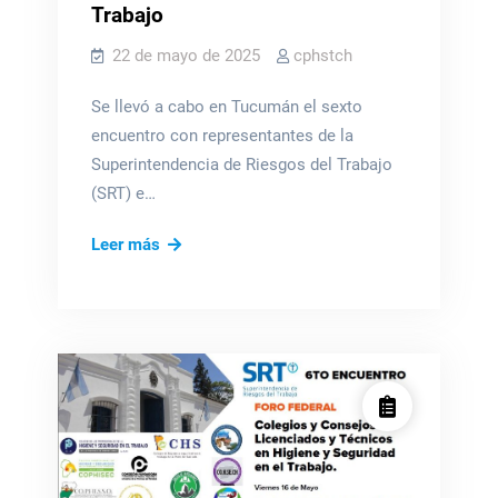
Trabajo
22 de mayo de 2025
cphstch
Se llevó a cabo en Tucumán el sexto
encuentro con representantes de la
Superintendencia de Riesgos del Trabajo
(SRT) e…
6to
Leer más
Foro
Federal
de
Profesionales
de
H&S
en
el