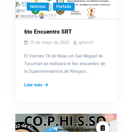
Trabajo
Noticias
Portada
6to Encuentro SRT
10 de mayo de 2025
cphstch
El Viernes 16 de Mayo en San Miguel de
Tucumán se realizará el 6to encuentro de
la Superintendencia de Riesgos…
6to
Leer más
Encuentro
SRT