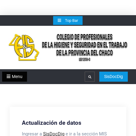
Skip
Top Bar
to
content
Menu
SisDocDig
Search
Actualización de datos
Ingresar a
SisDocDig
e ir a la sección MIS