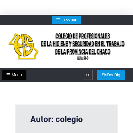
Skip
Top Bar
to
content
Menu
SisDocDig
Search
Autor:
colegio