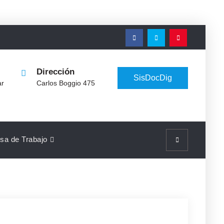
Elemento
Elemento
Elemento
del
del
del
menú
menú
menú
Dirección
SisDocDig
ar
Carlos Boggio 475
sa de Trabajo
Search